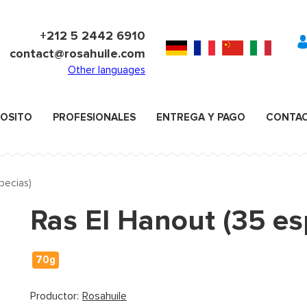
+212 5 2442 6910
contact@rosahuile.com
Other languages
POSITO
PROFESIONALES
ENTREGA Y PAGO
CONTA
pecias)
Ras El Hanout (35 es
70g
Productor:
Rosahuile